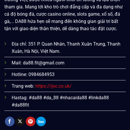
tham gia. Mang tới kho trò chơi đẳng cấp và đa dạng như
cá độ bóng đá, cược casino online, slots game, xổ số, đá
gà,... DA88 hứa hẹn sẽ mang đến không gian giải trí bất
tận với giao diện thân thiện, dễ dàng thao tác đặt cược.
Địa chỉ: 351 P. Quan Nhân, Thanh Xuân Trung, Thanh
Xuân, Hà Nội, Việt Nam.
Mail:
da88.fit@gmail.com
Hotline: 0984684953
Trang web:
https://ijsc.co.uk/
Hastag: #da88 #da_88 #nhacaida88 #linkda88
#da88fit