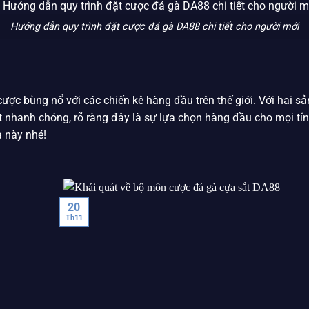
Hướng dẫn quy trình đặt cược đá gà DA88 chi tiết cho người mới
c bùng nổ với các chiến kê hàng đầu trên thế giới. Với hai s
út nhanh chóng, rõ ràng đây là sự lựa chọn hàng đầu cho mọi t
 này nhé!
20
Th11