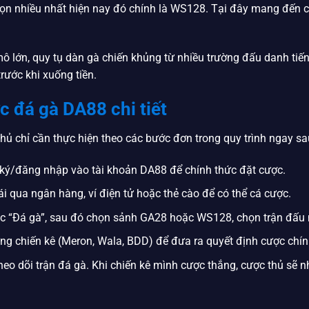
n nhiều nhất hiện nay đó chính là WS128. Tại đây mang đến cá
ô lớn, quy tụ dàn gà chiến khủng từ nhiều trường đấu danh tiến
rước khi xuống tiền.
c đá gà DA88 chi tiết
ủ chỉ cần thực hiện theo các bước đơn trong quy trình ngay sa
 ký/đăng nhập vào tài khoản DA88 để chính thức đặt cược.
ái qua ngân hàng, ví điện tử hoặc thẻ cào để có thể cá cược.
mục “Đá gà”, sau đó chọn sảnh GA28 hoặc WS128, chọn trận đấu
ng chiến kê (Meron, Wala, BDD) để đưa ra quyết định cược chín
heo dõi trận đá gà. Khi chiến kê mình cược thắng, cược thủ sẽ 