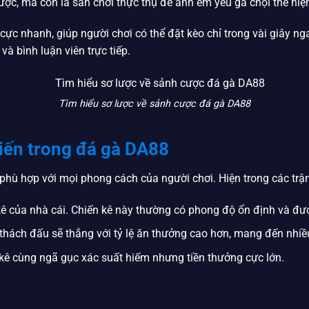
cược, mà còn là sân chơi thực thụ để anh em yêu gà chọi thể hi
cực nhanh, giúp người chơi có thể đặt kèo chỉ trong vài giây ng
 và bình luận viên trực tiếp.
Tìm hiểu sơ lược về sảnh cược đá gà DA88
iến trong đá gà DA88
hù hợp với mọi phong cách của người chơi. Hiện trong các trậ
ê của nhà cái. Chiến kê này thường có phong độ ổn định và đư
thách đấu sẽ thắng với tỷ lệ ăn thưởng cao hơn, mang đến nhiề
kê cùng ngã gục xác suất hiếm nhưng tiền thưởng cực lớn.