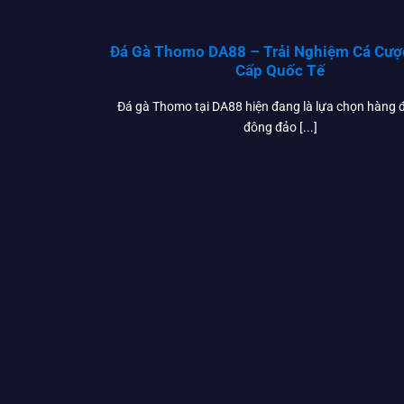
Đá Gà Thomo DA88 – Trải Nghiệm Cá Cượ
Cấp Quốc Tế
Đá gà Thomo tại DA88 hiện đang là lựa chọn hàng 
đông đảo [...]