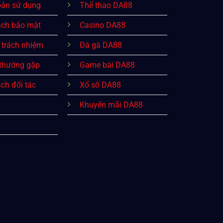
oản sử dụng
Thể thao DA88
ách bảo mật
Casino DA88
 trách nhiệm
Đá gà DA88
 thường gặp
Game bài DA88
ch đối tác
Xổ số DA88
Khuyến mãi DA88