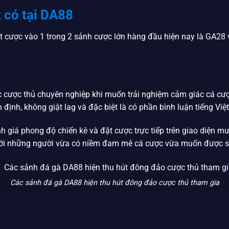
 có tại DA88
ặt cược vào 1 trong 2 sảnh cược lớn hàng đầu hiện nay là GA28
cược thủ chuyên nghiệp khi muốn trải nghiệm cảm giác cá cược
 định, không giật lag và đặc biệt là có phần bình luận tiếng Vi
h giá phong độ chiến kê và đặt cược trực tiếp trên giao diện mư
ợp với những người vừa có niềm đam mê cá cược vừa muốn được 
Các sảnh đá gà DA88 hiện thu hút đông đảo cược thủ tham gia