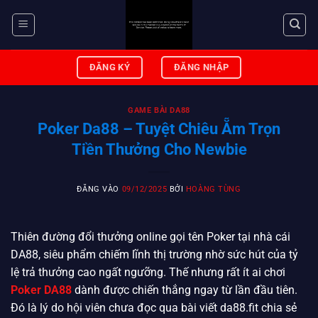
Bỏ
qua
nội
dung
ĐĂNG KÝ
ĐĂNG NHẬP
GAME BÀI DA88
Poker Da88 – Tuyệt Chiêu Ẵm Trọn
Tiền Thưởng Cho Newbie
ĐĂNG VÀO
09/12/2025
BỞI
HOÀNG TÙNG
Thiên đường đổi thưởng online gọi tên Poker tại nhà cái
DA88, siêu phẩm chiếm lĩnh thị trường nhờ sức hút của tỷ
lệ trả thưởng cao ngất ngưỡng. Thế nhưng rất ít ai chơi
Poker DA88
dành được chiến thắng ngay từ lần đầu tiên.
Đó là lý do hội viên chưa đọc qua bài viết da88.fit chia sẻ