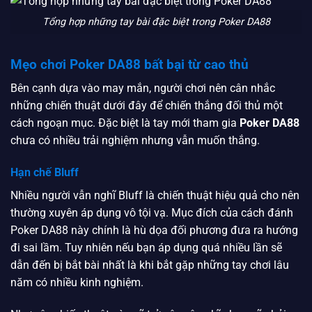
Tổng hợp những tay bài đặc biệt trong Poker DA88
Mẹo chơi Poker DA88 bất bại từ cao thủ
Bên cạnh dựa vào may mắn, người chơi nên cân nhắc
những chiến thuật dưới đây để chiến thắng đối thủ một
cách ngoạn mục. Đặc biệt là tay mới tham gia
Poker DA88
chưa có nhiều trải nghiệm nhưng vẫn muốn thắng.
Hạn chế Bluff
Nhiều người vẫn nghĩ Bluff là chiến thuật hiệu quả cho nên
thường xuyên áp dụng vô tội vạ. Mục đích của cách đánh
Poker DA88 này chính là hù dọa đối phương đưa ra hướng
đi sai lầm. Tuy nhiên nếu bạn áp dụng quá nhiều lần sẽ
dẫn đến bị bắt bài nhất là khi bắt gặp những tay chơi lâu
năm có nhiều kinh nghiệm.