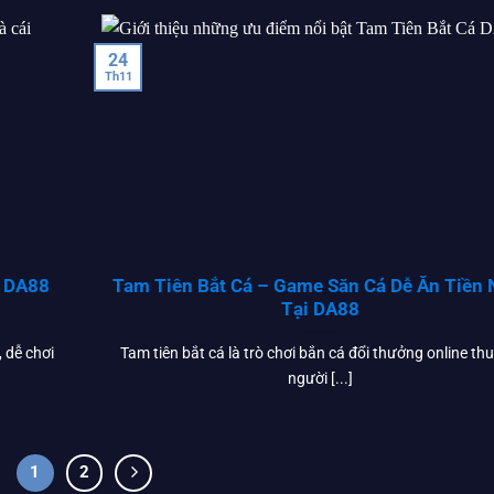
24
Th11
ố DA88
Tam Tiên Bắt Cá – Game Săn Cá Dễ Ăn Tiền 
Tại DA88
, dễ chơi
Tam tiên bắt cá là trò chơi bắn cá đổi thưởng online thu
người [...]
1
2