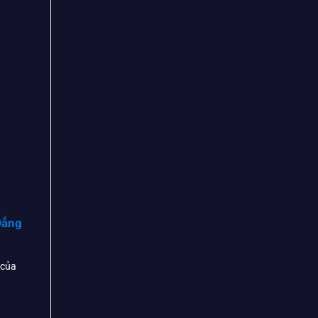
Đẳng
 của