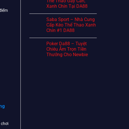
Thể Thao Gay Cấn,
Tựa
ở
Game
Xanh Chín Tại DA88
Đua
Hấp
 điểm
Top
Dẫn,
Không
Bính
Kịch
có
Ngọ
Saba Sport – Nhà Cung
Tính
bình
Mã
Bậc
luận
Cấp Kèo Thể Thao Xanh
Đáo
ở
Nhất
Thành
Chín #1 DA88
IM
Công
Sport
Tặng
Không
–
Thưởng
có
Đấu
Poker Da88 – Tuyệt
1
bình
Trường
Tỷ
luận
Chiêu Ẵm Trọn Tiền
Thể
ở
Đồng
Thao
Thưởng Cho Newbie
Saba
Gay
Sport
Cấn,
Không
–
Xanh
có
Nhà
Chín
bình
Cung
Tại
luận
Cấp
ở
DA88
Kèo
Poker
Thể
Da88
Thao
–
Xanh
Tuyệt
Chín
Chiêu
#1
Ẵm
DA88
Trọn
ng
Tiền
Thưởng
Cho
Newbie
 chơi