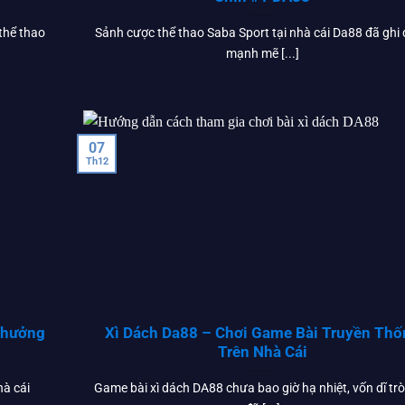
thể thao
Sảnh cược thể thao Saba Sport tại nhà cái Da88 đã ghi
mạnh mẽ [...]
07
Th12
Thưởng
Xì Dách Da88 – Chơi Game Bài Truyền Thố
Trên Nhà Cái
hà cái
Game bài xì dách DA88 chưa bao giờ hạ nhiệt, vốn dĩ trò