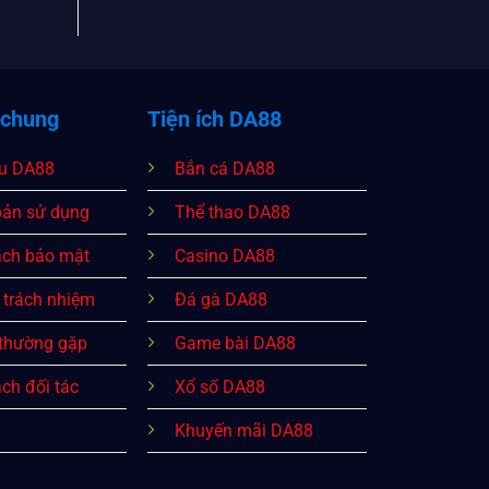
 chung
Tiện ích DA88
ệu DA88
Bắn cá DA88
oản sử dụng
Thể thao DA88
ách bảo mật
Casino DA88
 trách nhiệm
Đá gà DA88
 thường gặp
Game bài DA88
ch đối tác
Xổ số DA88
Khuyến mãi DA88