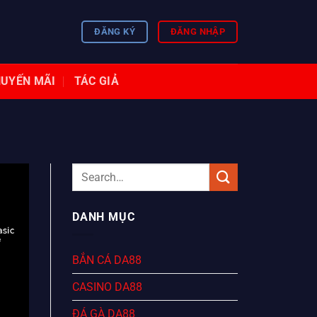
ĐĂNG KÝ
ĐĂNG NHẬP
UYẾN MÃI
TÁC GIẢ
DANH MỤC
BẮN CÁ DA88
CASINO DA88
ĐÁ GÀ DA88