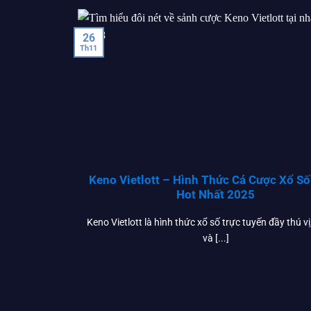
26
Th11
Keno Vietlott – Hình Thức Cá Cược Xổ S
Hot Nhất 2025
Keno Vietlott là hình thức xổ số trực tuyến đầy thú vị
và [...]