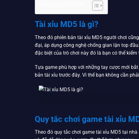
Nội Dung Bài Viết
Tài xỉu MD5 là gì?
Theo đó phiên bản tài xỉu MD5 người chơi cũng
đại, áp dụng công nghệ chống gian lận top đầu
đặc biệt của trò chơi này đó là bạn có thể kiểm
Tựa game phù hợp với những tay cược mới bắt đ
bản tài xỉu trước đây. Vì thế bạn không cần phải
Quy tắc chơi game tài xỉu 
Theo đó quy tắc chơi game tài xỉu MD5 tại nhà