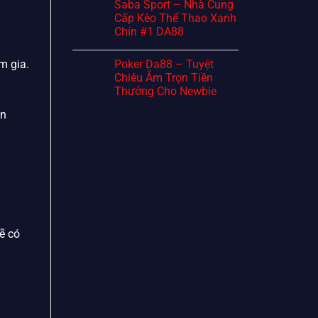
Ngọ
Saba Sport – Nhà Cung
Tính
bình
Mã
Bậc
luận
Cấp Kèo Thể Thao Xanh
Đáo
ở
Nhất
Thành
Chín #1 DA88
IM
Công
Sport
Tặng
Không
–
Thưởng
có
Đấu
Poker Da88 – Tuyệt
m gia.
1
bình
Trường
Tỷ
luận
Chiêu Ẵm Trọn Tiền
Thể
ở
Đồng
Thao
Thưởng Cho Newbie
Saba
Gay
Sport
Cấn,
Không
–
ạn
Xanh
có
Nhà
Chín
bình
Cung
Tại
luận
Cấp
ở
DA88
Kèo
Poker
Thể
Da88
Thao
–
Xanh
Tuyệt
Chín
Chiêu
#1
Ẵm
DA88
Trọn
Tiền
Thưởng
ẽ có
Cho
Newbie