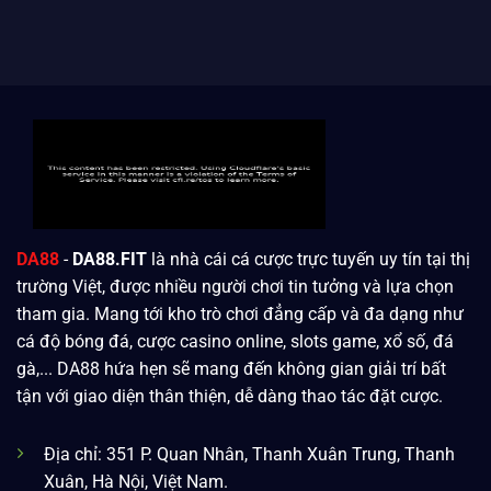
Tỷ
Thao
Sport
có
Đồng
Gay
–
bình
Cấn,
Nhà
luận
Xanh
Cung
ở
Chín
Cấp
Poker
Tại
Kèo
Da88
DA88
Thể
–
Thao
Tuyệt
Xanh
Chiêu
Chín
Ẵm
#1
Trọn
DA88
Tiền
Thưởng
Cho
Newbie
DA88
-
DA88.FIT
là nhà cái cá cược trực tuyến uy tín tại thị
trường Việt, được nhiều người chơi tin tưởng và lựa chọn
tham gia. Mang tới kho trò chơi đẳng cấp và đa dạng như
cá độ bóng đá, cược casino online, slots game, xổ số, đá
gà,... DA88 hứa hẹn sẽ mang đến không gian giải trí bất
tận với giao diện thân thiện, dễ dàng thao tác đặt cược.
Địa chỉ: 351 P. Quan Nhân, Thanh Xuân Trung, Thanh
Xuân, Hà Nội, Việt Nam.