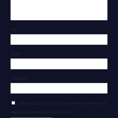
Tên
*
Email
*
Trang web
Lưu tên của tôi, email, và trang web trong trình duyệt
này cho lần bình luận kế tiếp của tôi.