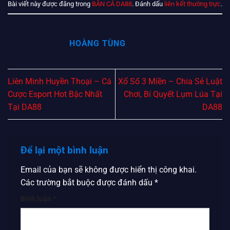
Bài viết này được đăng trong
BẮN CÁ DA88
. Đánh dấu
liên kết thường trực
.
HOÀNG TÙNG
Liên Minh Huyền Thoại – Cá
Xổ Số 3 Miền – Chia Sẻ Luật
Cược Esport Hot Bậc Nhất
Chơi, Bí Quyết Lụm Lúa Tại
Tại DA88
DA88
Để lại một bình luận
Email của bạn sẽ không được hiển thị công khai.
Các trường bắt buộc được đánh dấu
*
Bình luận
*