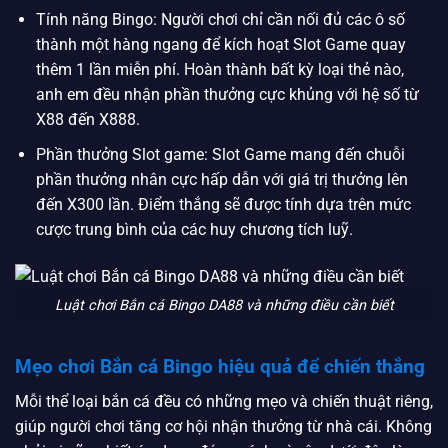
Tính năng Bingo: Người chơi chỉ cần nối đủ các ô số
thành một hàng ngang để kích hoạt Slot Game quay
thêm 1 lần miễn phí. Hoàn thành bất kỳ loại thẻ nào,
anh em đều nhận phần thưởng cực khủng với hệ số từ
X88 đến X888.
Phần thưởng Slot game: Slot Game mang đến chuỗi
phần thưởng nhân cực hấp dẫn với giá trị thưởng lên
đến X300 lần. Điểm thắng sẽ được tính dựa trên mức
cược trung bình của các huy chương tích luỹ.
Luật chơi Bắn cá Bingo DA88 và những điều cần biết
Mẹo chơi Bắn cá Bingo hiệu quả để chiến thắng
Mỗi thể loại bắn cá đều có những mẹo và chiến thuật riêng,
giúp người chơi tăng cơ hội nhận thưởng từ nhà cái. Không