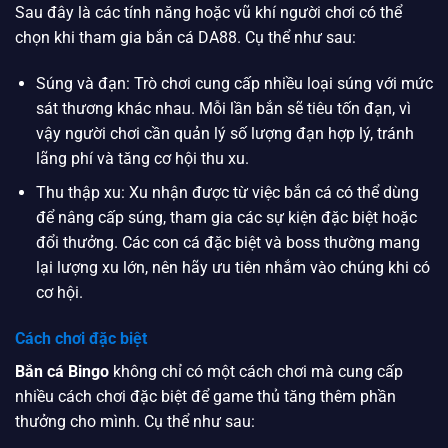
Sau đây là các tính năng hoặc vũ khí người chơi có thể
chọn khi tham gia bắn cá DA88. Cụ thể như sau:
Súng và đạn: Trò chơi cung cấp nhiều loại súng với mức
sát thương khác nhau. Mỗi lần bắn sẽ tiêu tốn đạn, vì
vậy người chơi cần quản lý số lượng đạn hợp lý, tránh
lãng phí và tăng cơ hội thu xu.
Thu thập xu: Xu nhận được từ việc bắn cá có thể dùng
để nâng cấp súng, tham gia các sự kiện đặc biệt hoặc
đổi thưởng. Các con cá đặc biệt và boss thường mang
lại lượng xu lớn, nên hãy ưu tiên nhắm vào chúng khi có
cơ hội.
Cách chơi đặc biệt
Bắn cá Bingo
không chỉ có một cách chơi mà cung cấp
nhiều cách chơi đặc biệt để game thủ tăng thêm phần
thưởng cho mình. Cụ thể như sau: