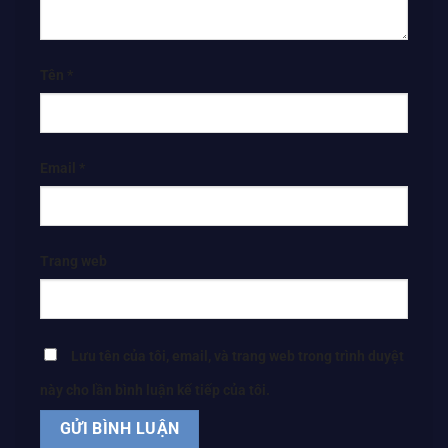
Tên
*
Email
*
Trang web
Lưu tên của tôi, email, và trang web trong trình duyệt
này cho lần bình luận kế tiếp của tôi.