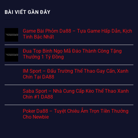
BÀI VIẾT GẦN ĐÂY
Game Bài Phỏm Da88 – Tựa Game Hấp Dẫn, Kịch
Tính Bậc Nhất
Không
có
Đua Top Bính Ngọ Mã Đáo Thành Công Tặng
bình
luận
Thưởng 1 Tỷ Đồng
ở
Game
Không
Bài
có
IM Sport – Đấu Trường Thể Thao Gay Cấn, Xanh
Phỏm
bình
Da88
luận
Chín Tại DA88
–
ở
Tựa
Đua
Không
Game
Top
có
Saba Sport – Nhà Cung Cấp Kèo Thể Thao Xanh
Hấp
Bính
bình
Dẫn,
Ngọ
luận
Chín #1 DA88
Kịch
Mã
ở
Tính
Đáo
IM
Không
Bậc
Thành
Sport
có
Poker Da88 – Tuyệt Chiêu Ẵm Trọn Tiền Thưởng
Nhất
Công
–
bình
Tặng
Đấu
luận
Cho Newbie
Thưởng
Trường
ở
1
Thể
Saba
Không
Tỷ
Thao
Sport
có
Đồng
Gay
–
bình
Cấn,
Nhà
luận