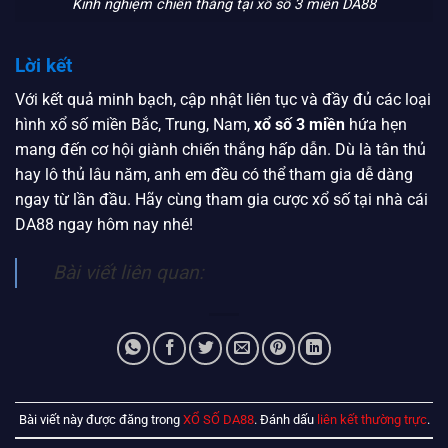
Kinh nghiệm chiến thắng tại xổ số 3 miền DA88
Lời kết
Với kết quả minh bạch, cập nhật liên tục và đầy đủ các loại
hình xổ số miền Bắc, Trung, Nam,
xổ số 3 miền
hứa hẹn
mang đến cơ hội giành chiến thắng hấp dẫn. Dù là tân thủ
hay lô thủ lâu năm, anh em đều có thể tham gia dễ dàng
ngay từ lần đầu. Hãy cùng tham gia cược xổ số tại nhà cái
DA88 ngay hôm nay nhé!
Bài viết liên quan:
Bài viết này được đăng trong
XỔ SỐ DA88
. Đánh dấu
liên kết thường trực
.