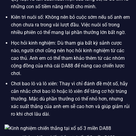
những con số tiềm năng nhất cho mình.
Kiên trì nuôi số: Không nên bỏ cuộc sớm nếu số anh em
chọn chưa ra trong vài lượt đầu. Việc nuôi số trong
nhiều phiên có thể mang lại phần thưởng lớn bất ngờ.
Học hỏi kinh nghiệm: Dù tham gia bất kỳ sảnh cược
nào, người chơi cũng nên học hỏi kinh nghiệm từ các
cao thủ. Anh em có thể tham khảo thêm từ các nhóm
cộng đồng của nhà cái DA88 để nâng cao chiến lược
chơi.
Chơi bao lô và lô xiên: Thay vì chỉ đánh đề một số, hãy
cân nhắc chơi bao lô hoặc lô xiên để tăng cơ hội trúng
thưởng. Mặc dù phần thưởng có thể nhỏ hơn, nhưng
xác suất thắng của anh em sẽ cao hơn và giúp giảm rủi
ro khi chơi lâu dài.