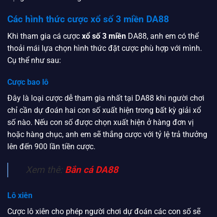
Các hình thức cược xổ số 3 miền DA88
Khi tham gia cá cược
xổ số 3 miền
DA88, anh em có thể
thoải mái lựa chọn hình thức đặt cược phù hợp với mình.
Cụ thể như sau:
Cược bao lô
Đây là loại cược dễ tham gia nhất tại DA88 khi người chơi
chỉ cần dự đoán hai con số xuất hiện trong bất kỳ giải xổ
số nào. Nếu con số được chọn xuất hiện ở hàng đơn vị
hoặc hàng chục, anh em sẽ thắng cược với tỷ lệ trả thưởng
lên đến 900 lần tiền cược.
Xem thê:
Bắn cá DA88
Lô xiên
Cược lô xiên cho phép người chơi dự đoán các con số sẽ