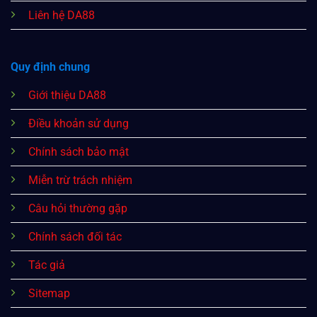
Liên hệ DA88
Quy định chung
Giới thiệu DA88
Điều khoản sử dụng
Chính sách bảo mật
Miễn trừ trách nhiệm
Câu hỏi thường gặp
Chính sách đối tác
Tác giả
Sitemap