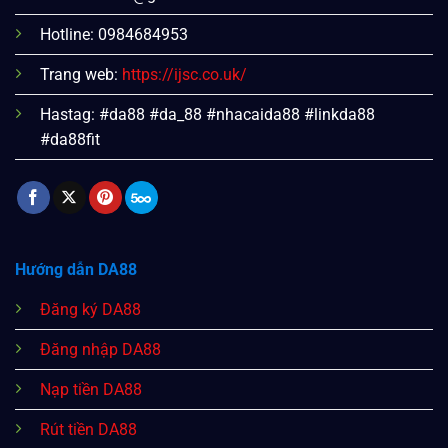
Hotline: 0984684953
Trang web:
https://ijsc.co.uk/
Hastag: #da88 #da_88 #nhacaida88 #linkda88
#da88fit
Hướng dẫn DA88
Đăng ký DA88
Đăng nhập DA88
Nạp tiền DA88
Rút tiền DA88