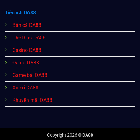
Tiện ích DA88
Bắn cá DA88
Thể thao DA88
Casino DA88
Đá gà DA88
Game bài DA88
Xổ số DA88
Khuyến mãi DA88
Copyright 2026 ©
DA88